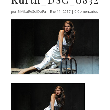
por
SiMiLaReSolDoFa
|
Ene 11, 2017
|
0 Comentarios