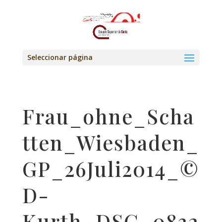
Seleccionar página
Frau_ohne_Scha
tten_Wiesbaden_
GP_26Juli2014_©
D-
Kurth_DSC_0832