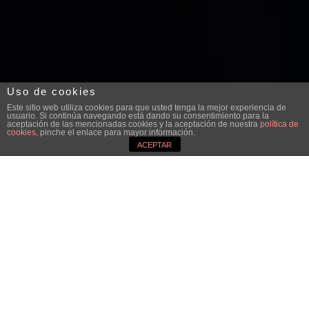
Uso de cookies
Este sitio web utiliza cookies para que usted tenga la mejor experiencia de
usuario. Si continúa navegando está dando su consentimiento para la
aceptación de las mencionadas cookies y la aceptación de nuestra
política de
cookies
, pinche el enlace para mayor información.
ACEPTAR
;