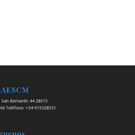
AAESCM
e San Bernardo 44 28015
id Teléfono: +34 915328531
guenos