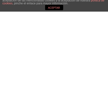
aceptación de las mencionadas cookies y la aceptación de nuestra
política de
cookies
, pinche el enlace para mayor información.
ACEPTAR
;