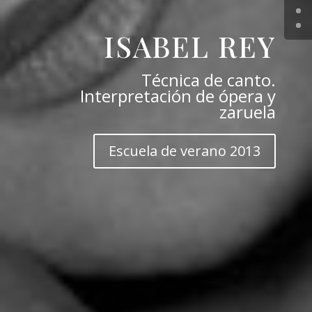
ISABEL REY
Técnica de canto.
Interpretación de ópera y
zaruela
Escuela de verano 2013