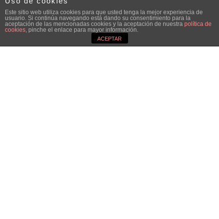
Uso de cookies
Este sitio web utiliza cookies para que usted tenga la mejor experiencia de
usuario. Si continúa navegando está dando su consentimiento para la
aceptación de las mencionadas cookies y la aceptación de nuestra
política de
cookies
, pinche el enlace para mayor información.
ACEPTAR
;
Yolanda Auyanet
Soprano
Nace en Las Palmas de Gran Canaria, donde
estudia en el
Conservatorio Superior de Música de
Canarias
. Ya en Barcelona, ingresa al
Conservatorio Superior de Música del Liceo -