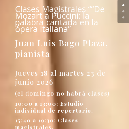
Clases Magistrales ““De
Mozart a Puccini: la
palabra cantada en la
ópera italiana”
Juan Luis Bago Plaza,
pianista
Jueves 18 al martes 23 de
junio 2026
(el domingo no habrá clases)
10:00 a 13:00: Estudio
individual de repertorio.
15:40 a 19:30: Clases
magistrales.