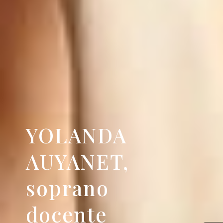
YOLANDA
AUYANET,
soprano
docente